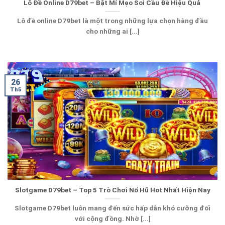
Lô Đề Online D79bet – Bật Mí Mẹo Soi Cầu Đề Hiệu Quả
Lô đề online D79bet là một trong những lựa chọn hàng đầu
cho những ai [...]
26
Th5
Slotgame D79bet – Top 5 Trò Chơi Nổ Hũ Hot Nhất Hiện Nay
Slotgame D79bet luôn mang đến sức hấp dẫn khó cưỡng đối
với cộng đồng. Nhờ [...]