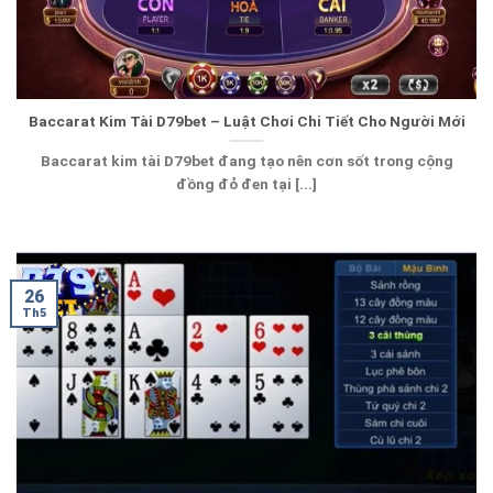
Baccarat Kim Tài D79bet – Luật Chơi Chi Tiết Cho Người Mới
Baccarat kim tài D79bet đang tạo nên cơn sốt trong cộng
đồng đỏ đen tại [...]
26
Th5