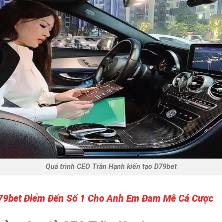
Quá trình CEO Trần Hạnh kiến tạo D79bet
D79bet Điểm Đến Số 1 Cho Anh Em Đam Mê Cá Cược