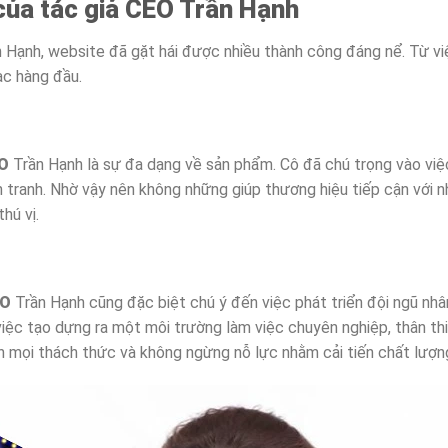
của tác giả CEO Trần Hạnh
 Hạnh, website đã gặt hái được nhiều thành công đáng nể. Từ vi
ạc hàng đầu.
EO
Trần Hạnh là sự đa dạng về sản phẩm. Cô đã chú trọng vào việ
nh tranh. Nhờ vậy nên không những giúp thương hiệu tiếp cận với
hú vị.
EO
Trần Hạnh cũng đặc biệt chú ý đến việc phát triển đội ngũ nhân
việc tạo dựng ra một môi trường làm việc chuyên nghiệp, thân th
ên mọi thách thức và không ngừng nỗ lực nhằm cải tiến chất lượ