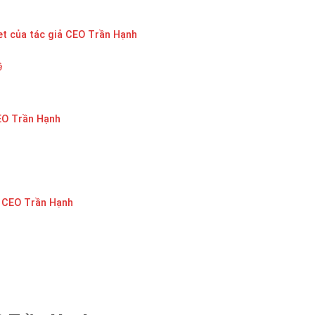
et của tác giả CEO Trần Hạnh
ệ
CEO Trần Hạnh
ả CEO Trần Hạnh