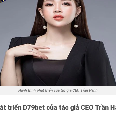
Hành trình phát triển của tác giả CEO Trần Hạnh
át triển D79bet của tác giả CEO Trần 