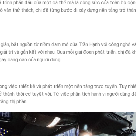
á trình phấn đấu của một cá thể mà là công sức của toàn bộ cộn
vô vàn thử thách, chị đã từng bước đi xây dựng nền tảng trở thà
giản, bắt nguồn từ niềm đam mê của Trần Hạnh với công nghệ và
ể giải trí và gắn kết với nhau. Qua mỗi giai đoạn phát triển, chị đ
gày càng cao của người dùng.
g việc thiết kế và phát triển một nền tảng trực tuyến. Tuy nhiên
ở thành thời cơ tuyệt vời. Từ việc phân tích hành vi người dùng 
ăng thị phần.