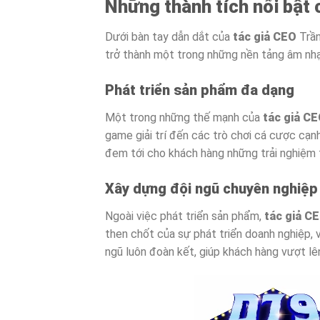
Những thành tích nổi bật 
Dưới bàn tay dẫn dắt của
tác giả CEO
Trần
trở thành một trong những nền tảng âm nh
Phát triển sản phẩm đa dạng
Một trong những thế mạnh của
tác giả C
game giải trí đến các trò chơi cá cược cạ
đem tới cho khách hàng những trải nghiệm t
Xây dựng đội ngũ chuyên nghiệp
Ngoài việc phát triển sản phẩm,
tác giả C
then chốt của sự phát triển doanh nghiệp, 
ngũ luôn đoàn kết, giúp khách hàng vượt l