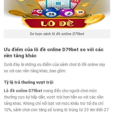
Sơ lược sảnh lô đề online D79bet
Ưu điểm của lô đề online D79bet so với các
nền tảng khác
Dưới đây là những ưu điểm của sảnh chơi lô đề online này
so với các nền tảng khác, bao gồm:
Tỷ lệ trả thưởng vượt trội
Lô đề online D79bet
mang đến cho người chơi mức
thưởng cực kỳ hấp dẫn, vượt trội hơn hẳn so với các nền
tảng khác. Không chỉ nổi bật với mức khấu trừ tối đa chỉ
10%, sảnh chơi còn tăng số lượng lô trúng từ 23 lên đến 27