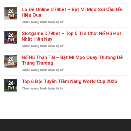
Khám
Phá
Lô Đề Online D79bet – Bật Mí Mẹo Soi Cầu Đề
26
Nhà
Hiệu Quả
Th5
Cái
ở
Chức năng bình luận bị tắt
Sut88
Lô
–
Đề
Slotgame D79bet – Top 5 Trò Chơi Nổ Hũ Hot
Trải
26
Online
Nghiệm
Nhất Hiện Nay
Th5
D79bet
Đặt
ở
Chức năng bình luận bị tắt
–
Cược
Slotgame
Bật
Đỉnh
D79bet
Nổ Hũ Thần Tài – Bật Mí Mẹo Quay Thưởng Dễ
Mí
Cao
26
–
Mẹo
Trúng Thưởng
Tại
Th5
Top
Soi
Việt
ở
Chức năng bình luận bị tắt
5
Cầu
Nam
Nổ
Trò
Đề
Hũ
Top 6 Đội Tuyển Tiềm Năng World Cup 2026
Chơi
Hiệu
26
Thần
Nổ
Quả
Th5
ở
Chức năng bình luận bị tắt
Tài
Hũ
Top
–
Hot
6
Bật
Nhất
Đội
Mí
Hiện
Tuyển
Mẹo
Nay
Tiềm
Quay
Năng
Thưởng
World
Dễ
Cup
Trúng