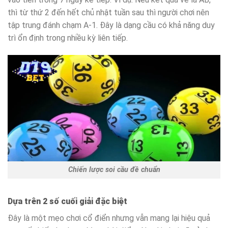
thì từ thứ 2 đến hết chủ nhật tuần sau thì người chơi nên
tập trung đánh chạm A-1. Đây là dạng cầu có khả năng duy
trì ổn định trong nhiều kỳ liên tiếp.
Chiến lược soi cầu đề chuẩn
Dựa trên 2 số cuối giải đặc biệt
Đây là một mẹo chơi cổ điển nhưng vẫn mang lại hiệu quả