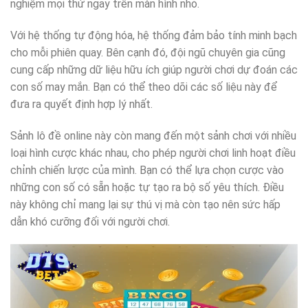
nghiệm mọi thứ ngay trên màn hình nhỏ.
Với hệ thống tự động hóa, hệ thống đảm bảo tính minh bạch
cho mỗi phiên quay. Bên cạnh đó, đội ngũ chuyên gia cũng
cung cấp những dữ liệu hữu ích giúp người chơi dự đoán các
con số may mắn. Bạn có thể theo dõi các số liệu này để
đưa ra quyết định hợp lý nhất.
Sảnh lô đề online này
còn mang đến một sảnh chơi với nhiều
loại hình cược khác nhau, cho phép người chơi linh hoạt điều
chỉnh chiến lược của mình. Bạn có thể lựa chọn cược vào
những con số có sẵn hoặc tự tạo ra bộ số yêu thích. Điều
này không chỉ mang lại sự thú vị mà còn tạo nên sức hấp
dẫn khó cưỡng đối với người chơi.