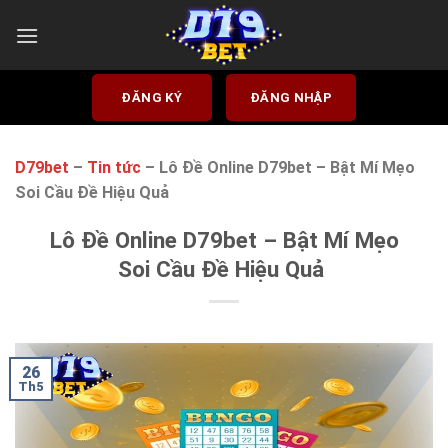
Chuyển
đến
nội
dung
ĐĂNG KÝ
ĐĂNG NHẬP
D79bet
–
Tin tức
–
Lô Đề Online D79bet – Bật Mí Mẹo
Soi Cầu Đề Hiệu Quả
Lô Đề Online D79bet – Bật Mí Mẹo
Soi Cầu Đề Hiệu Quả
26
Th5