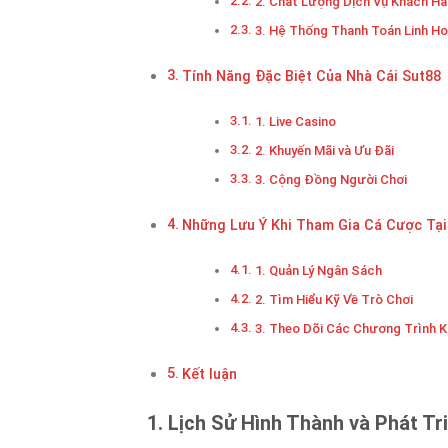
2. Chất Lượng Dịch Vụ Khách H
3. Hệ Thống Thanh Toán Linh Ho
Tính Năng Đặc Biệt Của Nhà Cái Sut88
1. Live Casino
2. Khuyến Mãi và Ưu Đãi
3. Cộng Đồng Người Chơi
Những Lưu Ý Khi Tham Gia Cá Cược Tại
1. Quản Lý Ngân Sách
2. Tìm Hiểu Kỹ Về Trò Chơi
3. Theo Dõi Các Chương Trình K
Kết luận
1. Lịch Sử Hình Thành và Phát Tr