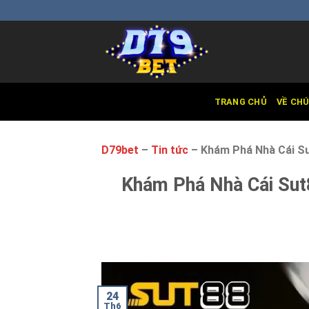
Chuyển
đến
nội
dung
TRANG CHỦ
VỀ CHÚ
D79bet
–
Tin tức
–
Khám Phá Nhà Cái Su
Khám Phá Nhà Cái Sut
24
Th6