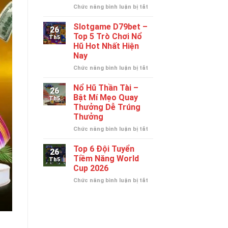
ở
Chức năng bình luận bị tắt
–
Lô
Trải
Đề
Nghiệm
Slotgame D79bet –
26
Online
Đặt
Top 5 Trò Chơi Nổ
Th5
D79bet
Cược
Hũ Hot Nhất Hiện
–
Đỉnh
Nay
Bật
Cao
Mí
Tại
ở
Chức năng bình luận bị tắt
Mẹo
Việt
Slotgame
Soi
Nam
D79bet
Nổ Hũ Thần Tài –
26
Cầu
–
Bật Mí Mẹo Quay
Th5
Đề
Top
Thưởng Dễ Trúng
Hiệu
5
Thưởng
Quả
Trò
Chơi
ở
Chức năng bình luận bị tắt
Nổ
Nổ
Hũ
Hũ
Top 6 Đội Tuyển
26
Hot
Thần
Tiềm Năng World
Th5
Nhất
Tài
Cup 2026
Hiện
–
Nay
ở
Chức năng bình luận bị tắt
Bật
Top
Mí
6
Mẹo
Đội
Quay
Tuyển
Thưởng
Tiềm
Dễ