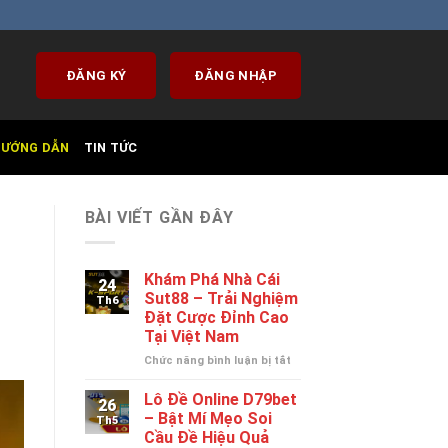
ĐĂNG KÝ
ĐĂNG NHẬP
HƯỚNG DẪN
TIN TỨC
BÀI VIẾT GẦN ĐÂY
Khám Phá Nhà Cái
24
Sut88 – Trải Nghiệm
Th6
Đặt Cược Đỉnh Cao
Tại Việt Nam
ở
Chức năng bình luận bị tắt
Khám
Phá
Lô Đề Online D79bet
26
Nhà
– Bật Mí Mẹo Soi
Th5
Cái
Cầu Đề Hiệu Quả
Sut88