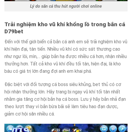
Lý do săn cá thu hút người chơi online
Trải nghiệm kho vũ khí khổng lồ trong bắn cá
D79bet
Đến với thế giới biển cả bắn cá anh em sẽ trải nghiệm kho vũ
khí hiện đại, tân tiến. Nhiều vũ khí có sức sát thương cao
như ngư lôi, mìn,… giúp bắn hạ được nhiều cá hơn, nhận nhiều
thưởng hơn. Tất cả kho vũ khí đều tối tân, hiện đại, là kho
báu có giá trị lớn đang đợi anh em khai phá.
Đặc biệt với đối tượng cá boss siêu khủng, bet thủ có cơ
hội nhận thưởng lớn. Hãy trang bị ngay vũ khí tối tân nhất
nhằm gia tăng cơ hội bắn hạ cá boss. Lưu ý hãy bắn nhả đạn
theo lượt thay vì bắn bừa bãi sẽ làm tiêu hao đạn dược,
giảm cơ hội săn nhiều cá.