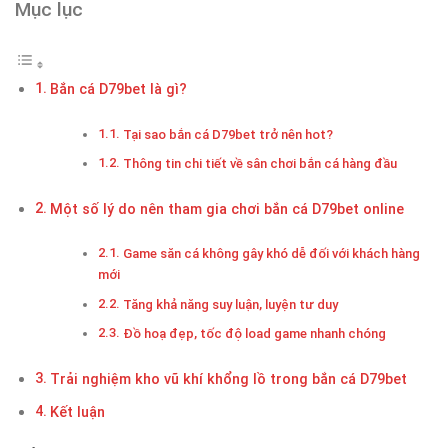
Mục lục
Bắn cá D79bet là gì?
Tại sao bắn cá D79bet trở nên hot?
Thông tin chi tiết về sân chơi bắn cá hàng đầu
Một số lý do nên tham gia chơi bắn cá D79bet online
Game săn cá không gây khó dễ đối với khách hàng
mới
Tăng khả năng suy luận, luyện tư duy
Đồ hoạ đẹp, tốc độ load game nhanh chóng
Trải nghiệm kho vũ khí khổng lồ trong bắn cá D79bet
Kết luận