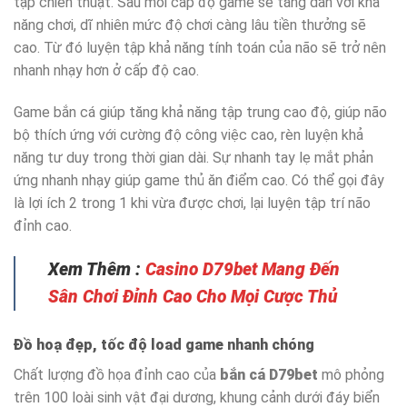
tập chiến thuật. Sau mỗi cấp độ game sẽ tăng dần với khả
năng chơi, dĩ nhiên mức độ chơi càng lâu tiền thưởng sẽ
cao. Từ đó luyện tập khả năng tính toán của não sẽ trở nên
nhanh nhạy hơn ở cấp độ cao.
Game bắn cá giúp tăng khả năng tập trung cao độ, giúp não
bộ thích ứng với cường độ công việc cao, rèn luyện khả
năng tư duy trong thời gian dài. Sự nhanh tay lẹ mắt phản
ứng nhanh nhạy giúp game thủ ăn điểm cao. Có thể gọi đây
là lợi ích 2 trong 1 khi vừa được chơi, lại luyện tập trí não
đỉnh cao.
Xem Thêm :
Casino D79bet Mang Đến
Sân Chơi Đỉnh Cao Cho Mọi Cược Thủ
Đồ hoạ đẹp, tốc độ load game nhanh chóng
Chất lượng đồ họa đỉnh cao của
bắn cá D79bet
mô phỏng
trên 100 loài sinh vật đại dương, khung cảnh dưới đáy biển