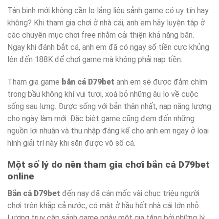
Tân binh mới không cần lo lắng liệu sảnh game có uy tín hay
không? Khi tham gia chơi ở nhà cái, anh em hãy luyện tập ở
các chuyên mục chơi free nhằm cải thiện khả năng bắn.
Ngay khi đánh bắt cá, anh em đã có ngay số tiền cực khủng
lên đến 188K để chơi game mà không phải nạp tiền.
Tham gia game
bắn cá D79bet
anh em sẽ được đắm chìm
trong bầu không khí vui tươi, xoá bỏ những âu lo về cuộc
sống sau lưng. Được sống với bản thân nhất, nạp năng lượng
cho ngày làm mới. Đặc biệt game cũng đem đến những
nguồn lợi nhuận và thu nhập đáng kể cho anh em ngay ở loại
hình giải trí này khi săn được vô số cá.
Một số lý do nên tham gia chơi bắn cá D79bet
online
Bắn cá D79bet
đến nay đã cán mốc vài chục triệu người
chơi trên khắp cả nước, có mặt ở hầu hết nhà cái lớn nhỏ.
Lượng truy cập sảnh game ngày một gia tăng bởi những lý